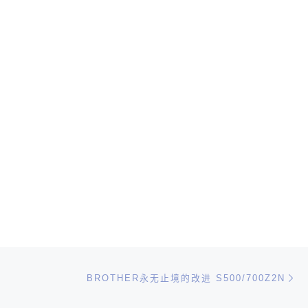
Ne
BROTHER永无止境的改进 S500/700Z2N