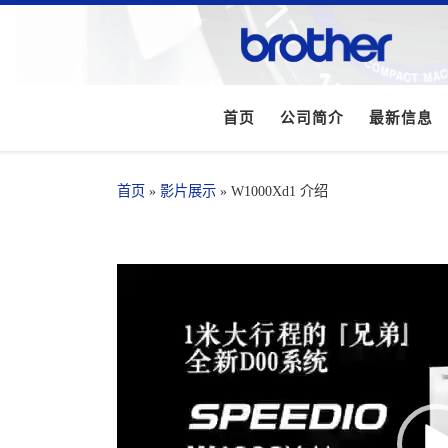
首页
公司简介
最新信息
首页
»
影片展示
»
W1000Xd1 介绍
视
频
播
放
器