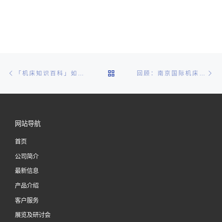
文章导航
Previous post
Ne
BACK TO POST LIST
「机床知识百科」如何安全和规范操作加工机床
回顾：南京国际机床展成功举办，日本「兄弟」S500X1机床引关注
网站导航
首页
公司简介
最新信息
产品介绍
客户服务
展览及研讨会