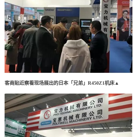
客商贴近察看现场展出的日本「兄弟」R450Z1机床▲