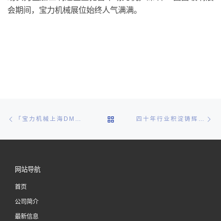
会期间，宝力机械展位始终人气满满。
文章导航
Previous post
Ne
BACK TO POST LIST
「宝力机械上海DMC展回顾」培育自主研发核心竞争力，向智能化生产奋力前行
四十年行业积淀铸辉煌，矢志创新宝力自动化谱新章
网站导航
首页
公司简介
最新信息