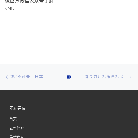
械官方微信公众号了解…
</div
文章导航
Previous post
Ne
BACK TO POST LIST
“机”不可失—日本「兄弟」R450Z1加工中心您值得拥有！
春节前后机床停机保养须知
网站导航
首页
公司简介
最新信息